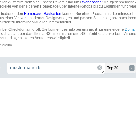
uellen Auftritt im Netz sind unsere Pakete rund ums
Webhosting
: Maßgeschneiderte A
tprojekte von der eigenen Homepage über Internet-Shops bis zu Lösungen für gr
zu bedienenden
Homepage-Baukasten
können Sie ohne Programmierkenntnisse Ihre
aus einer Vielzahl moderner Designvorlagen und passen Sie diese ganz nach Ihre
ziert zu Ihrem individuellen Internetauftritt.
ir bei Checkdomain groß. Sie können deshalb bei uns nicht nur eine eigene
Domai
 sich auch über das Thema SSL informieren und SSL-Zertifikate erwerben. Mit ein
zer und signalisieren Vertrauenswürdigkeit.
pressum
.
Top 20